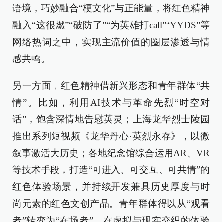
语境，巧妙融合“梗文化”与正能量，将红色精神
融入“这很燃”“破防了”“为英雄打call”“YYDS”等
网络热词之中，实现主流价值的圈层渗透与情
感共鸣。
另一方面，红色精神借新兴形态和青年群体“共
情”。比如，利用AI技术与革命先烈“时空对
话”，饱含深情地告慰英灵；上海龙华烈士陵园
推出系列短视频《龙华丹心·英烈永存》，以微
叙事激活大历史；各地纪念馆综合运用AR、VR
等技术手段，打造“可进入、可交互、可共情”的
红色体验场景，并持续开发兼具历史厚度与时
尚元素的红色文创产品。青年群体得以从“观看
者”转变为“在场者”，在虚拟与现实交织的体验