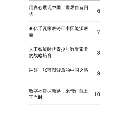
用真心展现中国，世界自有回
6
响
40亿千瓦家底铸牢中国能源底
7
座
人工智能时代青少年数智素养
8
的战略培育
讲好一张蓝图背后的中国之路
9
数字福建探新路，乘“数”而上
10
正当时