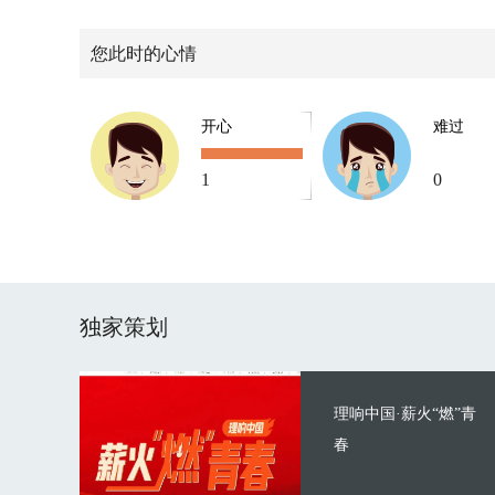
您此时的心情
开心
难过
1
0
独家策划
理响中国·薪火“燃”青
春