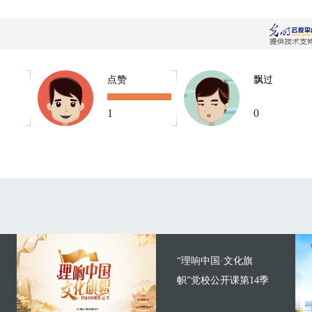
点赞
飘过
1
0
“理响中国·文化旗
帜”党校公开课第14季