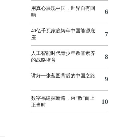
用真心展现中国，世界自有回
6
响
40亿千瓦家底铸牢中国能源底
7
座
人工智能时代青少年数智素养
8
的战略培育
讲好一张蓝图背后的中国之路
9
数字福建探新路，乘“数”而上
10
正当时