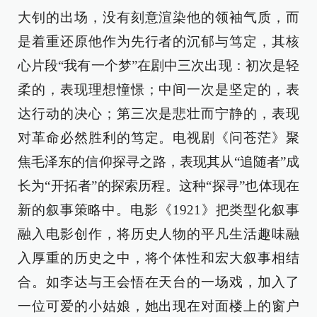
大钊的出场，没有刻意渲染他的领袖气质，而
是着重还原他作为先行者的沉郁与笃定，其核
心片段“我有一个梦”在剧中三次出现：初次是轻
柔的，表现理想憧憬；中间一次是坚定的，表
达行动的决心；第三次是悲壮而宁静的，表现
对革命必然胜利的笃定。电视剧《问苍茫》聚
焦毛泽东的信仰探寻之路，表现其从“追随者”成
长为“开拓者”的探索历程。这种“探寻”也体现在
新的叙事策略中。电影《1921》把类型化叙事
融入电影创作，将历史人物的平凡生活趣味融
入厚重的历史之中，将个体性和宏大叙事相结
合。如李达与王会悟在天台的一场戏，加入了
一位可爱的小姑娘，她出现在对面楼上的窗户