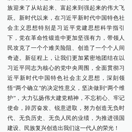
族迎来了从站起来、富起来到强起来的伟大飞
跃。新时代以来，在习近平新时代中国特色社
会主义思想特别是习近平党建思想科学指引
下，党在革命性锻造中更加坚强有力，带领人
民攻克了一个个难关险阻、创造了一个个人间
奇迹。新征程上，让我们更加紧密地团结在以
习近平同志为核心的党中央周围，全面贯彻习
近平新时代中国特色社会主义思想，深刻领
悟“两个确立”的决定性意义，坚决做到“两个维
护”，大力弘扬伟大建党精神，不忘初心、牢记
使命，踔厉奋发、锐意进取，努力创造无负时
代、无负历史、无负人民的业绩，为推进强国
建设、民族复兴创造出我们这一代人的荣光！