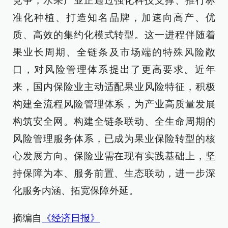
竞争，水果产业正通过强化科技支撑、推行标
准化种植、打造知名品牌，加速向高产、优
质、高效的集约化模式转型。这一进程伴随着
果业长周期、全链条及市场端的特殊风险敞
口，对风险管理体系提出了更高要求。近年
来，国内保险业主动适配果业风险特征，积极
构建全流程风险管理体系，为产业高质量发展
构筑安全网。构建全链条联动、全生命周期的
风险管理服务体系，已成为果业保险转型的核
心发展方向。保险业需在现有实践基础上，坚
持保障为本、服务前置、生态联动，进一步深
化服务内涵、拓宽保障外延。
摘编自
《经济日报》