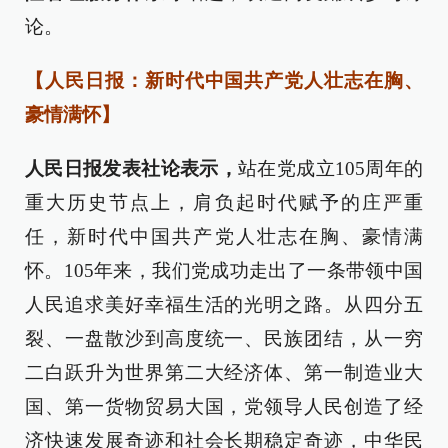
论。
【人民日报：新时代中国共产党人壮志在胸、
豪情满怀】
人民日报发表社论表示，
站在党成立105周年的
重大历史节点上，肩负起时代赋予的庄严重
任，新时代中国共产党人壮志在胸、豪情满
怀。105年来，我们党成功走出了一条带领中国
人民追求美好幸福生活的光明之路。从四分五
裂、一盘散沙到高度统一、民族团结，从一穷
二白跃升为世界第二大经济体、第一制造业大
国、第一货物贸易大国，党领导人民创造了经
济快速发展奇迹和社会长期稳定奇迹，中华民