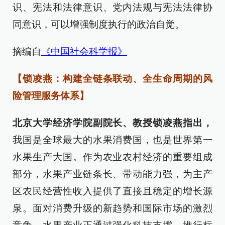
识、宪法和法律意识、党内法规与宪法法律协
同意识，可以增强制度执行的政治自觉。
摘编自
《中国社会科学报》
【锁凌燕：构建全链条联动、全生命周期的风
险管理服务体系】
北京大学经济学院副院长、教授锁凌燕指出，
我国是全球最大的水果消费国，也是世界第一
水果生产大国。作为农业农村经济的重要组成
部分，水果产业链条长、带动能力强，为主产
区农民经营性收入提供了直接且稳定的增长源
泉。面对消费升级的新趋势和国际市场的激烈