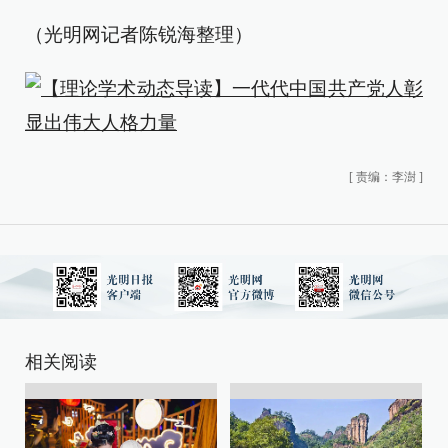
（光明网记者陈锐海整理）
[
责编：李澍
]
相关阅读