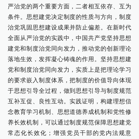
严治党的两个重要方面，二者相互依存、互为
条件。思想建党决定制度的性质与方向，制度
治党巩固思想建设成果并防止偏差。在新时代
全面从严治党的实践中，中国共产党坚持思想
建党和制度治党同向发力，推动党的创新理论
落地生效，发挥凝心铸魂的作用。坚持思想建
党和制度治党同向发力，实质上是把理论学习
的要求嵌入制度体系，把制度的价值导向体现
于思想引导全过程，做到思想引导与制度规范
互补互促、良性互动。实践证明，构建理想信
念教育学习机制、思想道德养成机制和党性修
养长效机制，可以通过制度规范保障思想建党
常态化长效化；增强党员干部的党内法规意