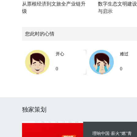
从票根经济到文旅全产业链升
数字生态文明建设
级
与启示
您此时的心情
开心
难过
0
0
独家策划
理响中国·薪火“燃”青