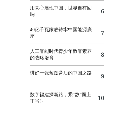
用真心展现中国，世界自有回
6
响
40亿千瓦家底铸牢中国能源底
7
座
人工智能时代青少年数智素养
8
的战略培育
讲好一张蓝图背后的中国之路
9
数字福建探新路，乘“数”而上
10
正当时