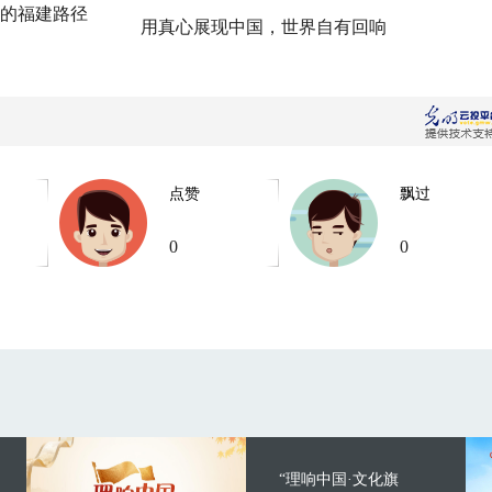
的福建路径
用真心展现中国，世界自有回响
点赞
飘过
0
0
“理响中国·文化旗