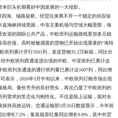
资本巨头长期看好中国发展的一大缩影。
四海、铺路架桥。经贸往来离不开一个稳定的供应链
木兹海峡持续受困，中东主要机场与空域大幅受限，海
受欢迎的国际公共产品，中欧班列运输路线更加多元稳
等高价值、高时效敏感度的货物已开始出现显著的“海转
班列累计开行3501列，发送货物35.2万标箱，同比分
日，经中欧班列西通道进出境的中欧、中亚班列已累计达
，经中欧班列东通道的通行班列量已累计达1607列，同比增
公司表示，2026年3月中旬以来，中欧班列订舱市场出现
涨格局。量价齐升的良好势头，再次凸显了中欧班列的
班列需求的常态化与刚性化。不仅是陆上运输，面对全
保持高效运转。交通运输部3月26日数据显示，今年前
比增长7.2%；集装箱吞吐量同比增长9.8%，其中外贸