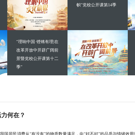
帜”党校公开课第14季
“理响中国·铿锵有理|在
改革开放中开辟广阔前
景暨党校公开课第十二
季”
活力何在？
我国居民消费从“有没有”的物质数量满足，向“好不好”的品质与情绪效用