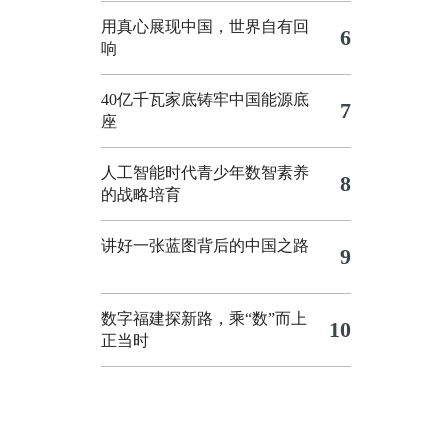
用真心展现中国，世界自有回
6
响
40亿千瓦家底铸牢中国能源底
7
座
人工智能时代青少年数智素养
8
的战略培育
讲好一张蓝图背后的中国之路
9
数字福建探新路，乘“数”而上
10
正当时