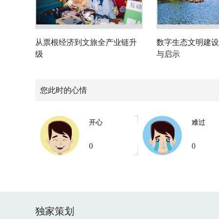
从票根经济到文旅全产业链升
数字生态文明建设
级
与启示
您此时的心情
开心
难过
0
0
独家策划