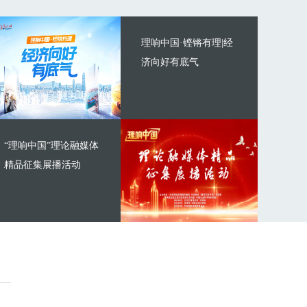
理响中国·铿锵有理|经
济向好有底气
“理响中国”理论融媒体
精品征集展播活动