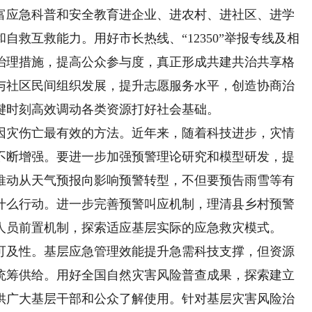
富应急科普和安全教育进企业、进农村、进社区、进学
救互救能力。用好市长热线、“12350”举报专线及相
治理措施，提高公众参与度，真正形成共建共治共享格
与社区民间组织发展，提升志愿服务水平，创造协商治
键时刻高效调动各类资源打好社会基础。
灾伤亡最有效的方法。近年来，随着科技进步，灾情
不断增强。要进一步加强预警理论研究和模型研发，提
推动从天气预报向影响预警转型，不但要预告雨雪等有
什么行动。进一步完善预警叫应机制，理清县乡村预警
人员前置机制，探索适应基层实际的应急救灾模式。
及性。基层应急管理效能提升急需科技支撑，但资源
统筹供给。用好全国自然灾害风险普查成果，探索建立
供广大基层干部和公众了解使用。针对基层灾害风险治