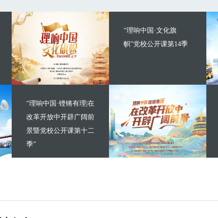
“理响中国·文化旗
帜”党校公开课第14季
“理响中国·铿锵有理|在
改革开放中开辟广阔前
景暨党校公开课第十二
季”