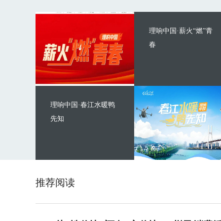
理响中国·薪火“燃”青
春
理响中国·春江水暖鸭
先知
推荐阅读