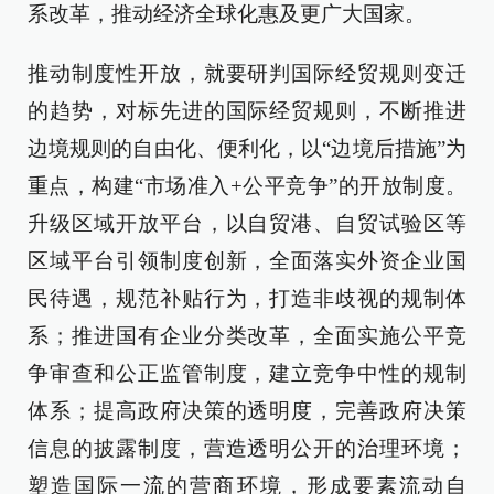
系改革，推动经济全球化惠及更广大国家。
推动制度性开放，就要研判国际经贸规则变迁
的趋势，对标先进的国际经贸规则，不断推进
边境规则的自由化、便利化，以“边境后措施”为
重点，构建“市场准入+公平竞争”的开放制度。
升级区域开放平台，以自贸港、自贸试验区等
区域平台引领制度创新，全面落实外资企业国
民待遇，规范补贴行为，打造非歧视的规制体
系；推进国有企业分类改革，全面实施公平竞
争审查和公正监管制度，建立竞争中性的规制
体系；提高政府决策的透明度，完善政府决策
信息的披露制度，营造透明公开的治理环境；
塑造国际一流的营商环境，形成要素流动自