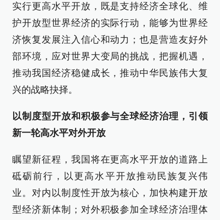
实行更高水平开放，既是支持经济全球化、维
护开放型世界经济的实际行动，能够为世界经
济恢复发展注入信心和动力；也是营造友好外
部环境，应对世界大变局的挑战，把握机遇，
推动我国经济稳健成长，推动中华民族伟大复
兴的战略抉择。
以制度型开放和积极参与全球经济治理，引领
新一轮高水平对外开放
瞩望新征程，我国将在更高水平开放的道路上
砥砺前行，以更高水平开放推动民族复兴伟
业。对内以制度性开放为核心，加快构建开放
型经济新体制；对外积极参加全球经济治理体