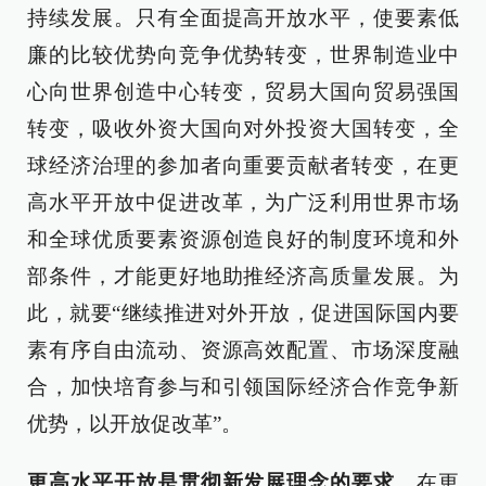
持续发展。只有全面提高开放水平，使要素低
廉的比较优势向竞争优势转变，世界制造业中
心向世界创造中心转变，贸易大国向贸易强国
转变，吸收外资大国向对外投资大国转变，全
球经济治理的参加者向重要贡献者转变，在更
高水平开放中促进改革，为广泛利用世界市场
和全球优质要素资源创造良好的制度环境和外
部条件，才能更好地助推经济高质量发展。为
此，就要“继续推进对外开放，促进国际国内要
素有序自由流动、资源高效配置、市场深度融
合，加快培育参与和引领国际经济合作竞争新
优势，以开放促改革”。
更高水平开放是贯彻新发展理念的要求。
在更