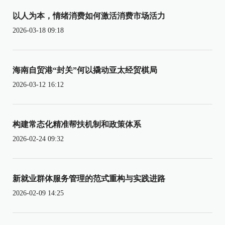
以人为本，情绪消费如何激活消费市场活力
2026-03-18 09:18
海南自贸港“封关”何以撬动亚太经贸棋局
2026-03-12 16:12
构建常态化精准帮扶机制和政策体系
2026-02-24 09:32
新就业群体服务管理的范式重构与实践进路
2026-02-09 14:25