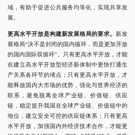
域，有助于促进公共服务均等化，实现共享发
展。
更高水平开放是构建新发展格局的要求。
新发
展格局“决不是封闭的国内循环，而是更加开放
的国内国际双循环”。只有更高水平开放，才能
在建立高水平开放型经济新体制中更快打通生
产关系各环节的堵点；只有更高水平开放，才
能释放国内大市场的优势，强化与世界经济的
联系，避免脱离全球产业链、价值链、供应
链，稳定提升我国在全球产业链、价值链中的
地位，建立安全可控的供应链体系；只有更高
水平开放，加强国内外经济技术合作，才能更