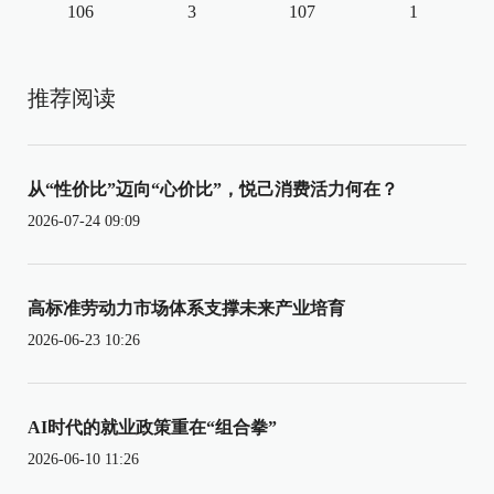
106
3
107
1
推荐阅读
从“性价比”迈向“心价比”，悦己消费活力何在？
2026-07-24 09:09
高标准劳动力市场体系支撑未来产业培育
2026-06-23 10:26
AI时代的就业政策重在“组合拳”
2026-06-10 11:26