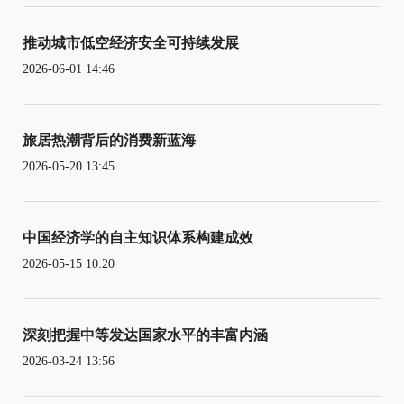
推动城市低空经济安全可持续发展
2026-06-01 14:46
旅居热潮背后的消费新蓝海
2026-05-20 13:45
中国经济学的自主知识体系构建成效
2026-05-15 10:20
深刻把握中等发达国家水平的丰富内涵
2026-03-24 13:56