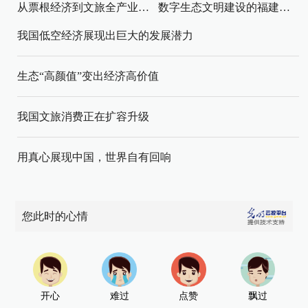
从票根经济到文旅全产业链升级
数字生态文明建设的福建路径与启示
我国低空经济展现出巨大的发展潜力
生态“高颜值”变出经济高价值
我国文旅消费正在扩容升级
用真心展现中国，世界自有回响
您此时的心情
开心
难过
点赞
飘过