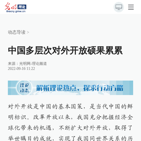
动态导读
>
中国多层次对外开放硕果累累
来源：
光明网-理论频道
2022-09-16 11:22
对外开放是中国的基本国策，是当代中国的鲜
明标识。改革开放以来，我国充分把握经济全
球化带来的机遇，不断扩大对外开放，取得了
举世瞩目的成就，实现了我国同世界关系的历