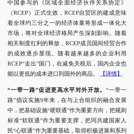
中国参与的《区域全面经济伙伴关系协定》
（RCEP）正式生效，RCEP自贸区的建成意味
着全球约三分之一的经济体量将形成一体化大
市场，将对全球经济格局产生深刻影响。随着
相关制度红利的释放，RCEP成员国间经贸合作
的成效逐步显现。随着越来越多的企业利用
RCEP“走出”国门，在减免关税后，国内企业也
能以更低的成本进口到国外的商品。
【详情】
“一带一路”促进更高水平对外开放。
“一带一
路”倡议实施9年来，在与上合组织的融合发展
中，把基础设施“硬联通”作为重要方向，把规则
标准“软联通”作为重要支撑，把同共建国家人
民“心联通”作为重要基础，取得积极进展和系列