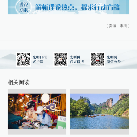
[
责编：李澍
]
相关阅读