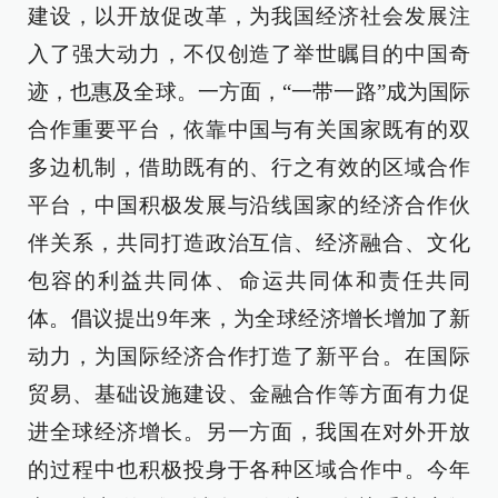
建设，以开放促改革，为我国经济社会发展注
入了强大动力，不仅创造了举世瞩目的中国奇
迹，也惠及全球。一方面，“一带一路”成为国际
合作重要平台，依靠中国与有关国家既有的双
多边机制，借助既有的、行之有效的区域合作
平台，中国积极发展与沿线国家的经济合作伙
伴关系，共同打造政治互信、经济融合、文化
包容的利益共同体、命运共同体和责任共同
体。倡议提出9年来，为全球经济增长增加了新
动力，为国际经济合作打造了新平台。在国际
贸易、基础设施建设、金融合作等方面有力促
进全球经济增长。另一方面，我国在对外开放
的过程中也积极投身于各种区域合作中。今年