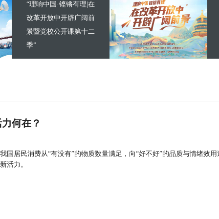
“理响中国·铿锵有理|在
改革开放中开辟广阔前
景暨党校公开课第十二
季”
活力何在？
我国居民消费从“有没有”的物质数量满足，向“好不好”的品质与情绪效用
新活力。