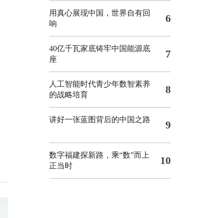
用真心展现中国，世界自有回
6
响
40亿千瓦家底铸牢中国能源底
7
座
人工智能时代青少年数智素养
8
的战略培育
讲好一张蓝图背后的中国之路
9
数字福建探新路，乘“数”而上
10
正当时