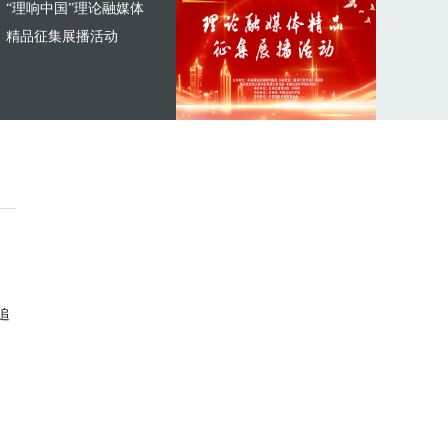
“理响中国”理论融媒体
精品征集展播活动
追