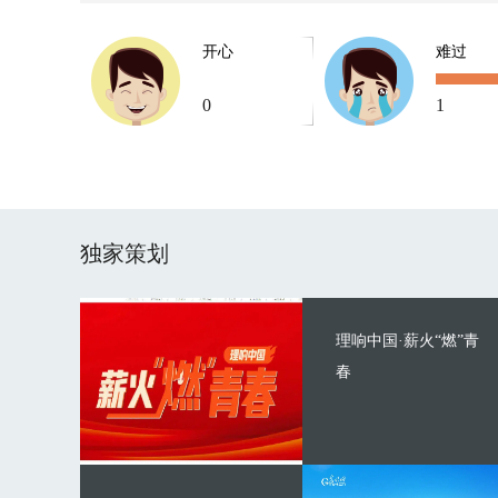
开心
难过
0
1
独家策划
理响中国·薪火“燃”青
春