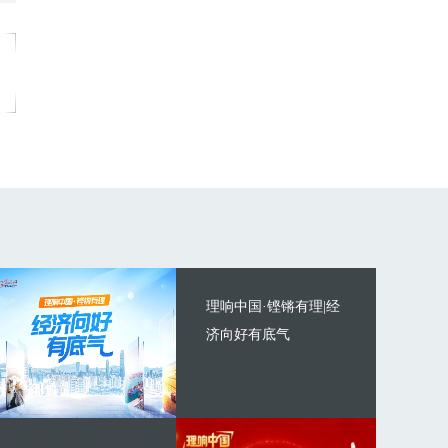
理响中国·铿锵有理|经
济向好有底气