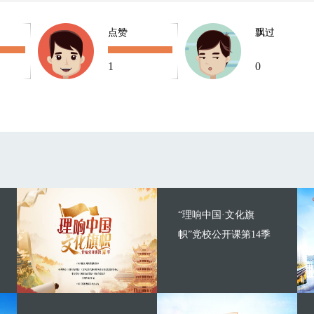
点赞
飘过
1
0
“理响中国·文化旗
帜”党校公开课第14季