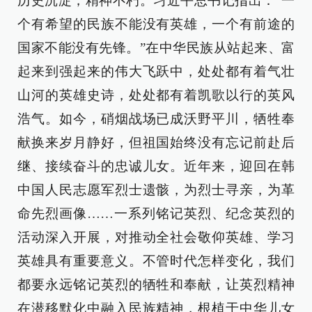
历史沉淀，精神不朽。习近平总书记指出：“一
个有希望的民族不能没有英雄，一个有前途的
国家不能没有先锋。”在中华民族从站起来、富
起来到强起来的伟大飞跃中，处处都有着气壮
山河的英雄史诗，处处都有着凯歌以行的英风
浩气。如今，硝烟战场已成沃野平川，牺牲奉
献换来岁月静好，但祖国始终没有忘记前赴后
继、接续奋斗的忠诚儿女。近年来，迎回在韩
中国人民志愿军烈士遗骸，为烈士寻亲，为革
命先烈画像……一系列铭记英烈、纪念英烈的
活动深入开展，对推动全社会敬仰英雄、学习
英雄具有重要意义。不管时代怎样变化，我们
都要永远铭记英烈的牺牲和奉献，让英烈精神
在潜移默化中融入民族精神，根植于中华儿女