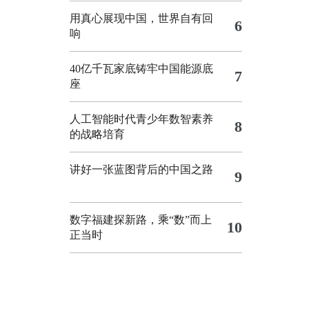
用真心展现中国，世界自有回
6
响
40亿千瓦家底铸牢中国能源底
7
座
人工智能时代青少年数智素养
8
的战略培育
讲好一张蓝图背后的中国之路
9
数字福建探新路，乘“数”而上
10
正当时