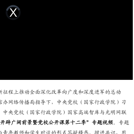
Video
Player
is
loading.
新征程上推动全面深化改革向广度和深度进军的总动
信办网络传播局指导下，中央党校（国家行政学院）习
、中央党校（国家行政学院）国家高端智库与光明网联
中开辟广阔前景暨党校公开课第十二季”专题视频
。专题
过与青年教师和学生对谈的形式答疑释惑、增进共识，用