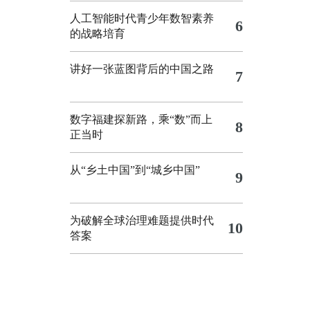
人工智能时代青少年数智素养
6
的战略培育
讲好一张蓝图背后的中国之路
7
数字福建探新路，乘“数”而上
8
正当时
从“乡土中国”到“城乡中国”
9
为破解全球治理难题提供时代
10
答案