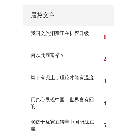
最热文章
我国文旅消费正在扩容升级
1
何以共同富裕？
2
脚下有泥土，理论才能有温度
3
用真心展现中国，世界自有回
4
响
40亿千瓦家底铸牢中国能源底
5
座