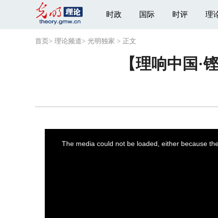
时政
国际
时评
理
首页
>
理论频道
>
光明独家
>
正文
【理响中国·
This
is
a
The media could not be loaded, either because the 
modal
window.