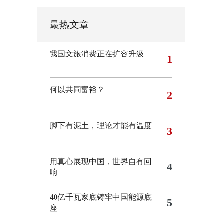
最热文章
我国文旅消费正在扩容升级
1
何以共同富裕？
2
脚下有泥土，理论才能有温度
3
用真心展现中国，世界自有回
4
响
40亿千瓦家底铸牢中国能源底
5
座