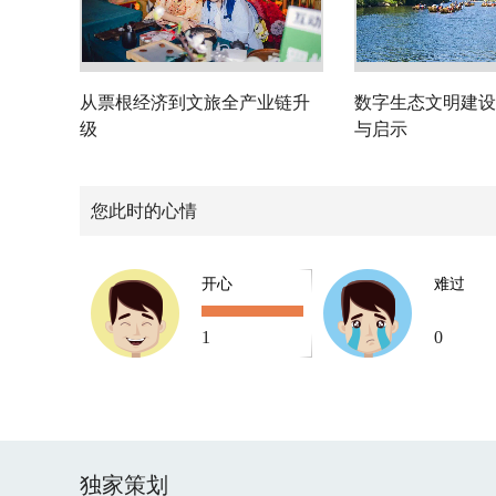
从票根经济到文旅全产业链升
数字生态文明建设
级
与启示
您此时的心情
开心
难过
1
0
独家策划