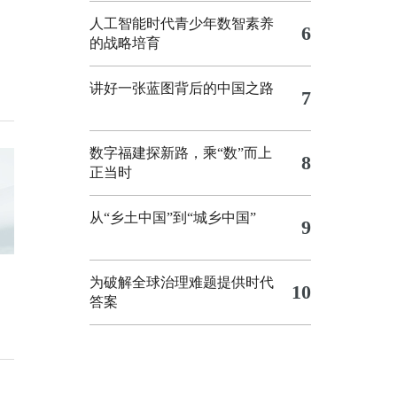
人工智能时代青少年数智素养
6
的战略培育
讲好一张蓝图背后的中国之路
7
数字福建探新路，乘“数”而上
8
正当时
从“乡土中国”到“城乡中国”
9
为破解全球治理难题提供时代
10
答案