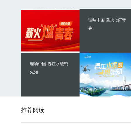
理响中国·薪火“燃”青
春
理响中国·春江水暖鸭
先知
推荐阅读