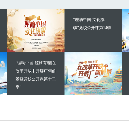
“理响中国·文化旗
帜”党校公开课第14季
“理响中国·铿锵有理|在
改革开放中开辟广阔前
景暨党校公开课第十二
季”