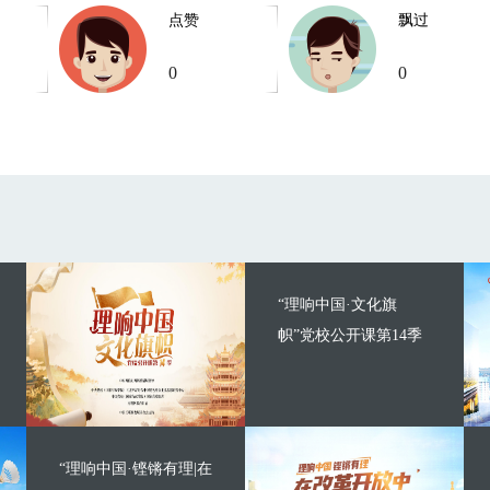
点赞
飘过
0
0
“理响中国·文化旗
帜”党校公开课第14季
“理响中国·铿锵有理|在