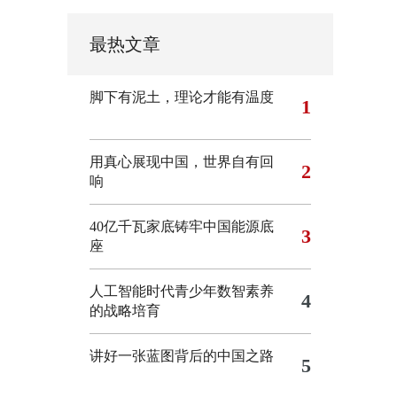
最热文章
脚下有泥土，理论才能有温度
1
用真心展现中国，世界自有回
2
响
40亿千瓦家底铸牢中国能源底
3
座
人工智能时代青少年数智素养
4
的战略培育
讲好一张蓝图背后的中国之路
5