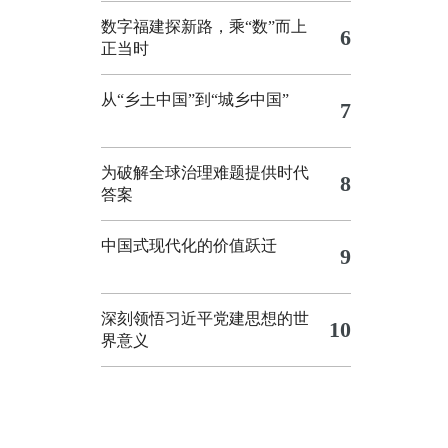
数字福建探新路，乘“数”而上
6
正当时
从“乡土中国”到“城乡中国”
7
为破解全球治理难题提供时代
8
答案
中国式现代化的价值跃迁
9
深刻领悟习近平党建思想的世
10
界意义