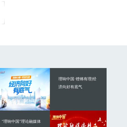
理响中国·铿锵有理|经
济向好有底气
“理响中国”理论融媒体