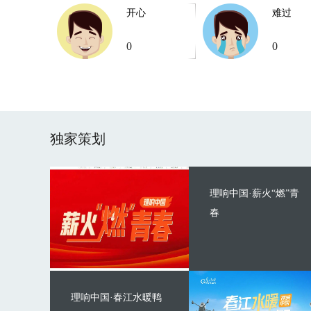
开心
难过
0
0
独家策划
理响中国·薪火“燃”青
春
理响中国·春江水暖鸭