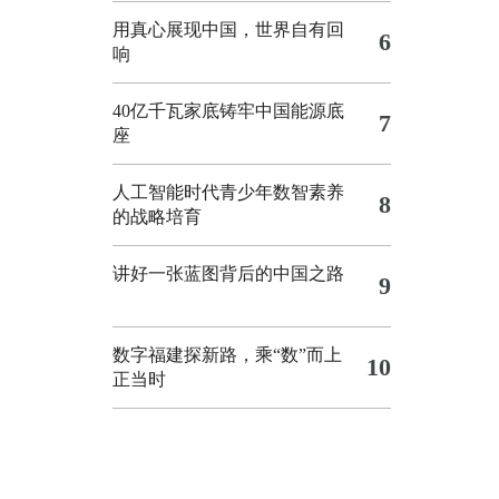
用真心展现中国，世界自有回
6
响
40亿千瓦家底铸牢中国能源底
7
座
人工智能时代青少年数智素养
8
的战略培育
讲好一张蓝图背后的中国之路
9
数字福建探新路，乘“数”而上
10
正当时