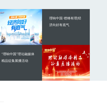
理响中国·铿锵有理|经
济向好有底气
“理响中国”理论融媒体
精品征集展播活动