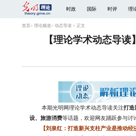
时政
国际
时评
理
首页
>
理论频道
>
动态导读
>
正文
【理论学术动态导读
本期光明网理论学术动态导读关注
打造
设、旅游消费
等话题，欢迎网友踊跃参与讨
【刘泉红：打造新兴支柱产业是推动经