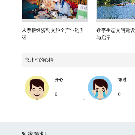
从票根经济到文旅全产业链升
数字生态文明建设
级
与启示
您此时的心情
开心
难过
0
0
独家策划