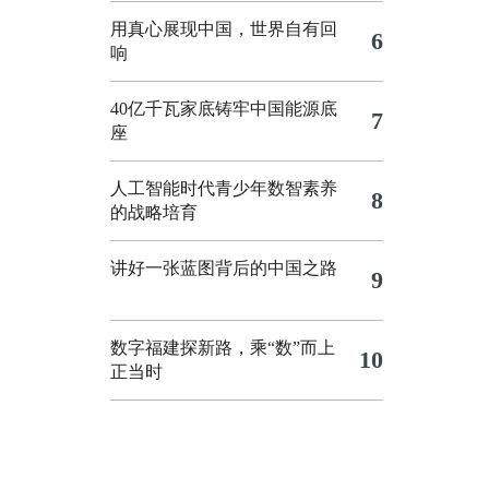
用真心展现中国，世界自有回
6
响
40亿千瓦家底铸牢中国能源底
7
座
人工智能时代青少年数智素养
8
的战略培育
讲好一张蓝图背后的中国之路
9
数字福建探新路，乘“数”而上
10
正当时