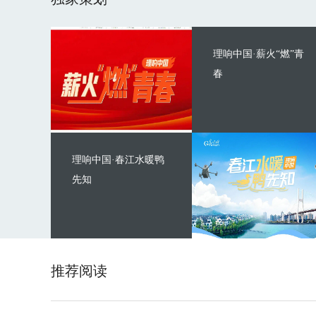
理响中国·薪火“燃”青
春
理响中国·春江水暖鸭
先知
推荐阅读