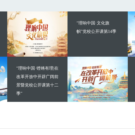
“理响中国·文化旗
帜”党校公开课第14季
“理响中国·铿锵有理|在
改革开放中开辟广阔前
景暨党校公开课第十二
季”