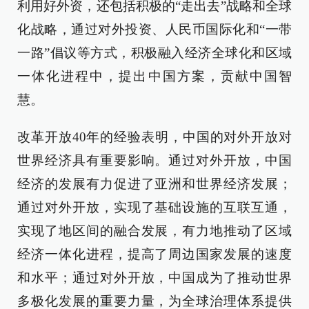
利用好外资，还包括积极的“走出去”战略和全球
化战略，通过对外投资、人民币国际化和“一带
一路”倡议等方式，积极融入经济全球化和区域
一体化进程中，提出中国方案，贡献中国智
慧。
改革开放40年的经验表明，中国的对外开放对
世界经济具有重要影响。通过对外开放，中国
经济的发展有力促进了亚洲和世界经济发展；
通过对外开放，实现了基础设施的互联互通，
实现了地区间的融合发展，有力地推动了区域
经济一体化进程，提高了周边国家发展的速度
和水平；通过对外开放，中国成为了推动世界
多极化发展的重要力量，为全球治理体系提供