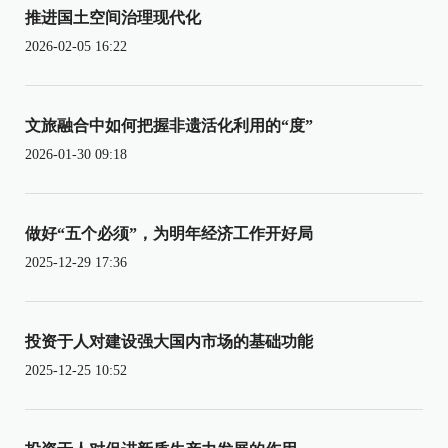
推进国土空间治理现代化
2026-02-05 16:22
文旅融合中如何把握非遗活化利用的“度”
2026-01-30 09:18
做好“五个必须”，为明年经济工作开好局
2025-12-29 17:36
投资于人对建设强大国内市场的基础功能
2025-12-25 10:52