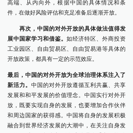
高端、从内向外，根据中国的具体情况和条
件，在做好风险评估和充足准备后逐渐开放。
再次，中国的对外开放的具体做法值得发
展中国家学习和借鉴。
如经济特区、外商投资
工业园区、自由贸易区、自由贸易港等具体的
开放政策，都具有一定的示范效应。
最后，中国的对外开放为全球治理体系注入了
新活力。
中国的对外开放遵循互利共赢、共享
发展和和平发展的价值理念。中国实行对外开
放，既要实现自身的发展，也要增加合作伙伴
和周边国家的获得感。中国将自身的发展积极
融合到世界经济发展的大潮中，在关注自身发