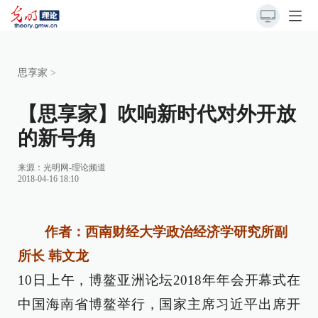
思享家
>
【思享家】吹响新时代对外开放
的新号角
来源：
光明网-理论频道
2018-04-16 18:10
作者：西南财经大学政治经济学研究所副
所长 韩文龙
10日上午，博鳌亚洲论坛2018年年会开幕式在
中国海南省博鳌举行，国家主席习近平出席开