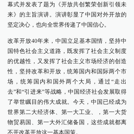
幕式并发表了题为《开放共创繁荣创新引领未
来》的主旨演讲。演讲彰显了中国对外开放的
坚定决心，也向全世界传递了中国信心。
改革开放40年来，中国立足基本国情，坚持中
国特色社会主义道路，既发挥了社会主义制度
的优越性，又发挥了社会主义市场经济的创造
性，坚持改革和开放，统筹国内和国际两个市
场，统筹国内和国外两个大局，通过“走出
去”和“引进来”等战略，中国经济社会发展取得
了举世瞩目的伟大成就。今天，中国已经成为
世界第二大经济体、第一大工业、，第一大货
物贸易国、第一大外汇储备国，这些成就都离
不开改革开放这一基本国策。