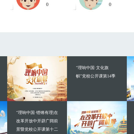
0
0
“理响中国·文化旗
帜”党校公开课第14季
“理响中国·铿锵有理|在
改革开放中开辟广阔前
景暨党校公开课第十二