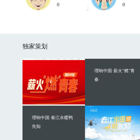
0
0
独家策划
理响中国·薪火“燃”青
春
理响中国·春江水暖鸭
先知