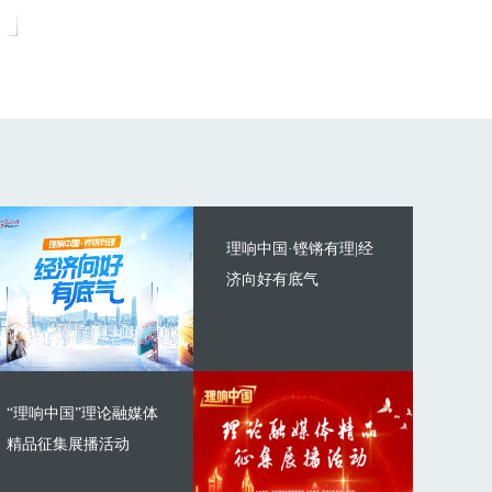
理响中国·铿锵有理|经
济向好有底气
“理响中国”理论融媒体
精品征集展播活动