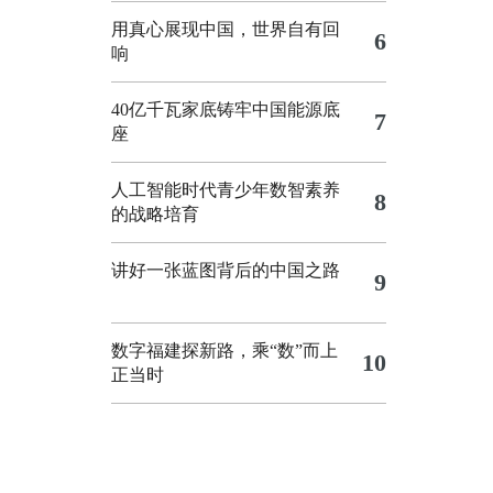
用真心展现中国，世界自有回
6
响
40亿千瓦家底铸牢中国能源底
7
座
人工智能时代青少年数智素养
8
的战略培育
讲好一张蓝图背后的中国之路
9
数字福建探新路，乘“数”而上
10
正当时