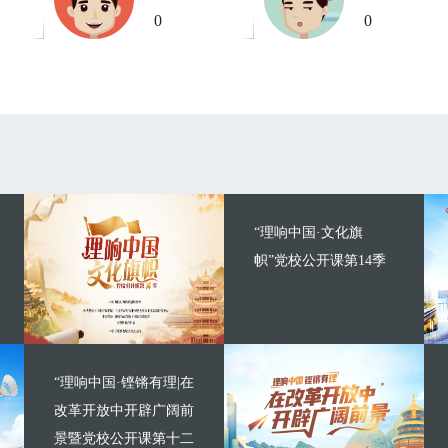
0
0
“理响中国·文化旗
帜”党校公开课第14季
“理响中国·铿锵有理|在
改革开放中开辟广阔前
景暨党校公开课第十二