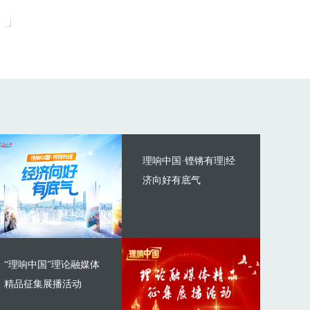
理响中国·铿锵有理|经
济向好有底气
“理响中国”理论融媒体
精品征集展播活动