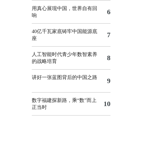
用真心展现中国，世界自有回
6
响
40亿千瓦家底铸牢中国能源底
7
座
人工智能时代青少年数智素养
8
的战略培育
讲好一张蓝图背后的中国之路
9
数字福建探新路，乘“数”而上
10
正当时