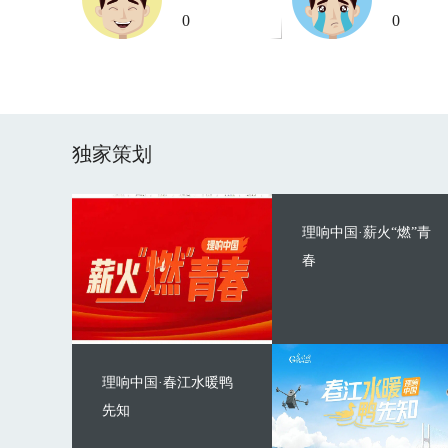
0
0
独家策划
理响中国·薪火“燃”青
春
理响中国·春江水暖鸭
先知