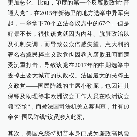
更加恶化。比如，印度的第一个反腐败政党“普
通人党”，在2015年新德里的地方选举中异军突
起，一举拿下70个立法会议席中的67个。但是
好景不长，很快该党就因为内斗、肮脏政治以
及机制失调，而导致公众倍感失望。意大利的
著名右翼民粹主义政党也因卷入腐败丑闻而遭
受沉重打击，导致该党在2017年的中期选举中
丢掉主要大城市的执政权。法国最大的民粹主
义政党——国民阵线的主席小勒庞，也因让其
保镖及助理等非欧洲议会工作人员在欧洲议会
领“空饷”，而被法国司法机关立案调查，并有10
余名“国民阵线”议员涉入此案。
其次，美国总统特朗普本身已成为廉政高风险