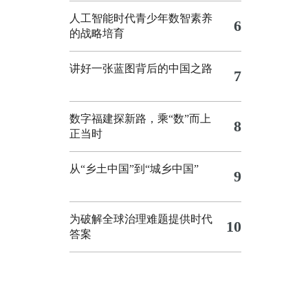
人工智能时代青少年数智素养
6
的战略培育
讲好一张蓝图背后的中国之路
7
数字福建探新路，乘“数”而上
8
正当时
从“乡土中国”到“城乡中国”
9
为破解全球治理难题提供时代
10
答案