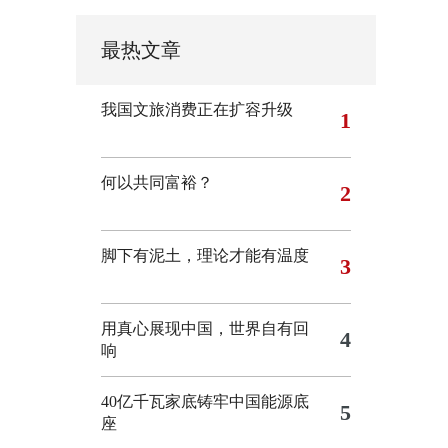
最热文章
我国文旅消费正在扩容升级
1
何以共同富裕？
2
脚下有泥土，理论才能有温度
3
用真心展现中国，世界自有回
4
响
40亿千瓦家底铸牢中国能源底
5
座