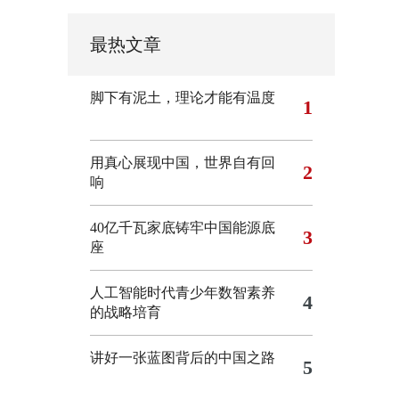
最热文章
脚下有泥土，理论才能有温度
1
用真心展现中国，世界自有回
2
响
40亿千瓦家底铸牢中国能源底
3
座
人工智能时代青少年数智素养
4
的战略培育
讲好一张蓝图背后的中国之路
5