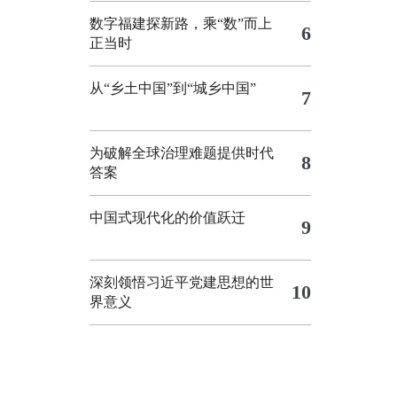
数字福建探新路，乘“数”而上
6
正当时
从“乡土中国”到“城乡中国”
7
为破解全球治理难题提供时代
8
答案
中国式现代化的价值跃迁
9
深刻领悟习近平党建思想的世
10
界意义