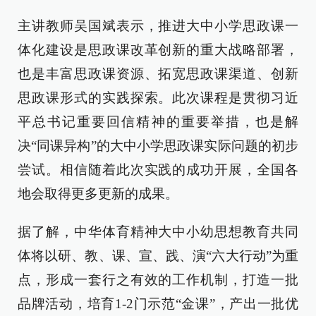
主讲教师吴国斌表示，推进大中小学思政课一
体化建设是思政课改革创新的重大战略部署，
也是丰富思政课资源、拓宽思政课渠道、创新
思政课形式的实践探索。此次课程是贯彻习近
平总书记重要回信精神的重要举措，也是解
决“同课异构”的大中小学思政课实际问题的初步
尝试。相信随着此次实践的成功开展，全国各
地会取得更多更新的成果。
据了解，中华体育精神大中小幼思想教育共同
体将以研、教、课、宣、践、演“六大行动”为重
点，形成一套行之有效的工作机制，打造一批
品牌活动，培育1-2门示范“金课”，产出一批优