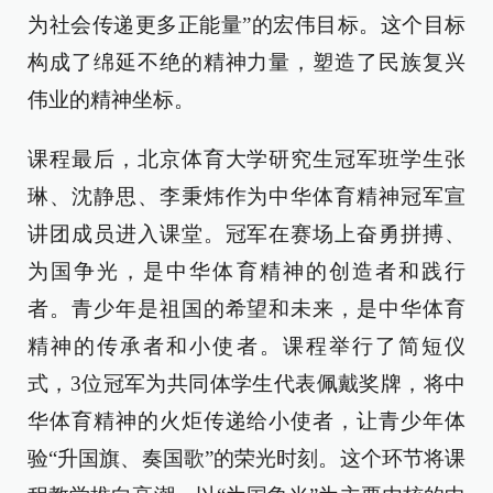
为社会传递更多正能量”的宏伟目标。这个目标
构成了绵延不绝的精神力量，塑造了民族复兴
伟业的精神坐标。
课程最后，北京体育大学研究生冠军班学生张
琳、沈静思、李秉炜作为中华体育精神冠军宣
讲团成员进入课堂。冠军在赛场上奋勇拼搏、
为国争光，是中华体育精神的创造者和践行
者。青少年是祖国的希望和未来，是中华体育
精神的传承者和小使者。课程举行了简短仪
式，3位冠军为共同体学生代表佩戴奖牌，将中
华体育精神的火炬传递给小使者，让青少年体
验“升国旗、奏国歌”的荣光时刻。这个环节将课