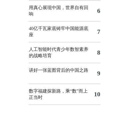
用真心展现中国，世界自有回
6
响
40亿千瓦家底铸牢中国能源底
7
座
人工智能时代青少年数智素养
8
的战略培育
讲好一张蓝图背后的中国之路
9
数字福建探新路，乘“数”而上
10
正当时