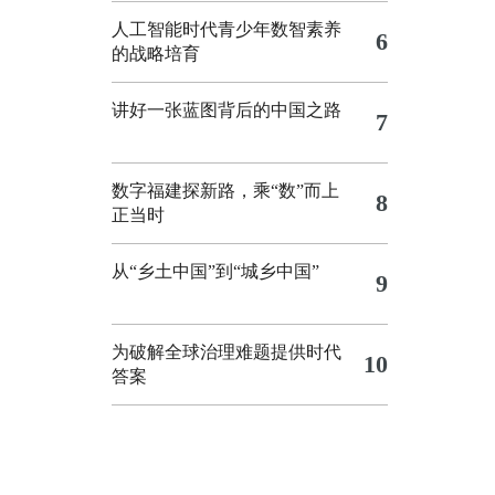
人工智能时代青少年数智素养
6
的战略培育
讲好一张蓝图背后的中国之路
7
数字福建探新路，乘“数”而上
8
正当时
从“乡土中国”到“城乡中国”
9
为破解全球治理难题提供时代
10
答案