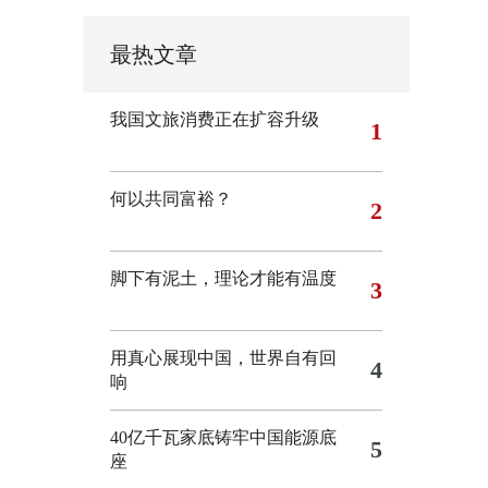
最热文章
我国文旅消费正在扩容升级
1
何以共同富裕？
2
脚下有泥土，理论才能有温度
3
用真心展现中国，世界自有回
4
响
40亿千瓦家底铸牢中国能源底
5
座