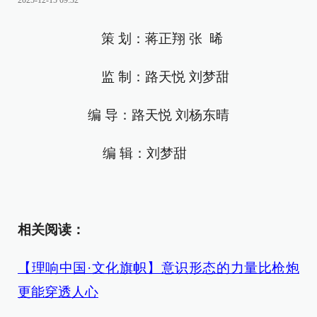
2025-12-15 09:32
策 划：蒋正翔 张 晞
监 制：路天悦 刘梦甜
编 导：路天悦 刘杨东晴
编 辑：刘梦甜
相关阅读：
【理响中国·文化旗帜】意识形态的力量比枪炮
更能穿透人心