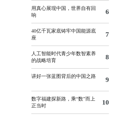
用真心展现中国，世界自有回
6
响
40亿千瓦家底铸牢中国能源底
7
座
人工智能时代青少年数智素养
8
的战略培育
讲好一张蓝图背后的中国之路
9
数字福建探新路，乘“数”而上
10
正当时