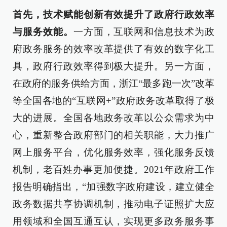
首先，技术赋能创新有效提升了政府行政效率
与服务效能。
一方面，互联网和信息技术为政
府政务服务的效率改革提供了有效的数字化工
具，政府行政效率得到极大提升。另一方面，
在政府的服务供给方面，浙江“最多跑一次”改革
等全国各地的“互联网+”政府政务改革取得了极
大的进展。全国各地政务改革以公众需求为中
心，重新整合政府部门的相关职能，大力推广
网上服务平台，优化服务效率，强化服务反馈
机制，老百姓办事更加便捷。2021年政府工作
报告明确指出，“加强数字政府建设，建立健全
政务数据共享协调机制，推动电子证照扩大应
用领域和全国互通互认，实现更多政务服务事