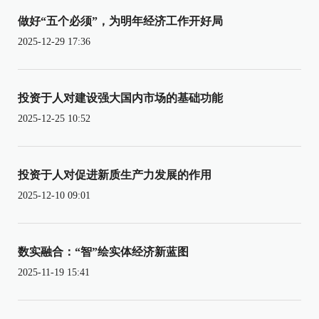
做好“五个必须”，为明年经济工作开好局
2025-12-29 17:36
投资于人对建设强大国内市场的基础功能
2025-12-25 10:52
投资于人对促进新质生产力发展的作用
2025-12-10 09:01
数实融合：“智”绘实体经济新蓝图
2025-11-19 15:41