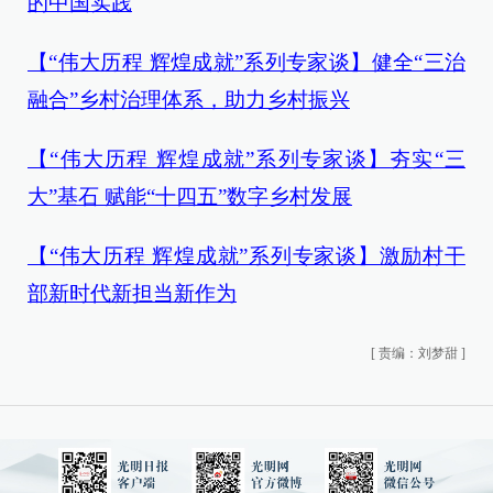
的中国实践
【“伟大历程 辉煌成就”系列专家谈】健全“三治
融合”乡村治理体系，助力乡村振兴
【“伟大历程 辉煌成就”系列专家谈】夯实“三
大”基石 赋能“十四五”数字乡村发展
【“伟大历程 辉煌成就”系列专家谈】激励村干
部新时代新担当新作为
[
责编：刘梦甜
]