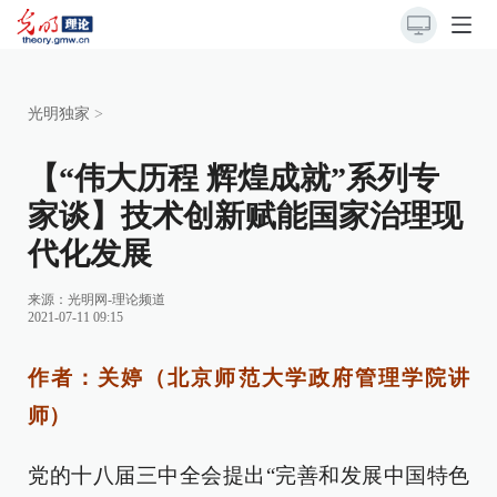
光明独家
>
【“伟大历程 辉煌成就”系列专
家谈】技术创新赋能国家治理现
代化发展
来源：
光明网-理论频道
2021-07-11 09:15
作者：关婷（北京师范大学政府管理学院讲
师）
党的十八届三中全会提出“完善和发展中国特色