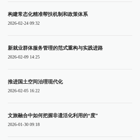
构建常态化精准帮扶机制和政策体系
2026-02-24 09:32
新就业群体服务管理的范式重构与实践进路
2026-02-09 14:25
推进国土空间治理现代化
2026-02-05 16:22
文旅融合中如何把握非遗活化利用的“度”
2026-01-30 09:18