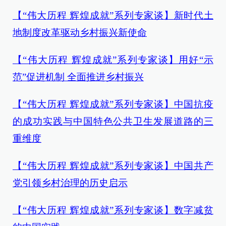
【“伟大历程 辉煌成就”系列专家谈】新时代土
地制度改革驱动乡村振兴新使命
【“伟大历程 辉煌成就”系列专家谈】用好“示
范”促进机制 全面推进乡村振兴
【“伟大历程 辉煌成就”系列专家谈】中国抗疫
的成功实践与中国特色公共卫生发展道路的三
重维度
【“伟大历程 辉煌成就”系列专家谈】中国共产
党引领乡村治理的历史启示
【“伟大历程 辉煌成就”系列专家谈】数字减贫