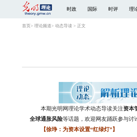
时政
国际
时评
理
首页
>
理论频道
>
动态导读
>
正文
本期光明网理论学术动态导读关注
资本
全球通胀风险
等话题，欢迎网友踊跃参与讨
【徐琤：为资本设置“红绿灯”】