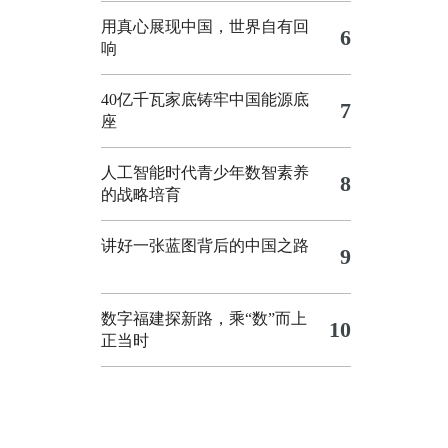
用真心展现中国，世界自有回
6
响
40亿千瓦家底铸牢中国能源底
7
座
人工智能时代青少年数智素养
8
的战略培育
讲好一张蓝图背后的中国之路
9
数字福建探新路，乘“数”而上
10
正当时