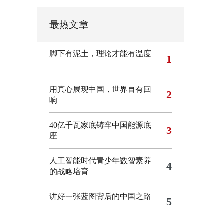
最热文章
脚下有泥土，理论才能有温度
1
用真心展现中国，世界自有回
2
响
40亿千瓦家底铸牢中国能源底
3
座
人工智能时代青少年数智素养
4
的战略培育
讲好一张蓝图背后的中国之路
5