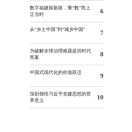
数字福建探新路，乘“数”而上
6
正当时
从“乡土中国”到“城乡中国”
7
为破解全球治理难题提供时代
8
答案
中国式现代化的价值跃迁
9
深刻领悟习近平党建思想的世
10
界意义