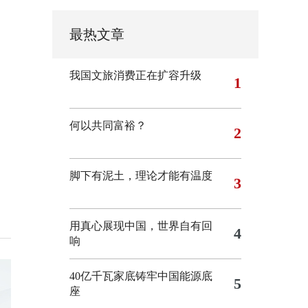
最热文章
我国文旅消费正在扩容升级
1
何以共同富裕？
2
脚下有泥土，理论才能有温度
3
用真心展现中国，世界自有回
4
响
40亿千瓦家底铸牢中国能源底
5
座