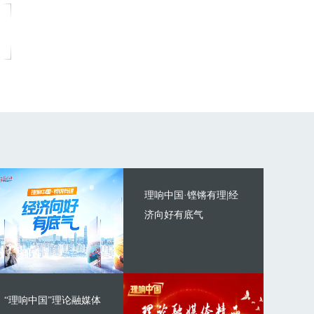
理响中国·铿锵有理|经
济向好有底气
“理响中国”理论融媒体