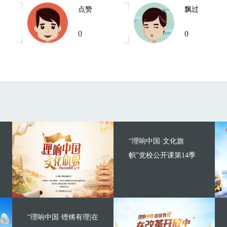
点赞
飘过
0
0
“理响中国·文化旗
帜”党校公开课第14季
“理响中国·铿锵有理|在