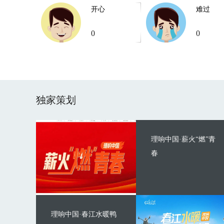
开心
难过
0
0
独家策划
理响中国·薪火“燃”青
春
理响中国·春江水暖鸭