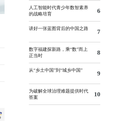
人工智能时代青少年数智素养
6
的战略培育
讲好一张蓝图背后的中国之路
7
数字福建探新路，乘“数”而上
8
正当时
从“乡土中国”到“城乡中国”
9
为破解全球治理难题提供时代
10
答案