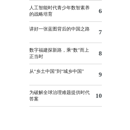
人工智能时代青少年数智素养
6
的战略培育
讲好一张蓝图背后的中国之路
7
数字福建探新路，乘“数”而上
8
正当时
从“乡土中国”到“城乡中国”
9
为破解全球治理难题提供时代
10
答案