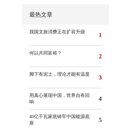
最热文章
我国文旅消费正在扩容升级
1
何以共同富裕？
2
脚下有泥土，理论才能有温度
3
用真心展现中国，世界自有回
4
响
40亿千瓦家底铸牢中国能源底
5
座