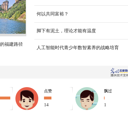
何以共同富裕？
脚下有泥土，理论才能有温度
的福建路径
人工智能时代青少年数智素养的战略培育
点赞
飘过
14
1