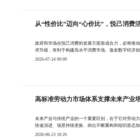
从“性价比”迈向“心价比”，悦己消费
政府和市场在悦己消费的发展方面形成合力，必将推动
求升级，有利于构建高水平消费市场、激发数字经济创
2026-07-24 09:09
高标准劳动力市场体系支撑未来产业
未来产业与传统产业的一个重要区别，在于它对劳动力
快速演进、场景持续变换、岗位不断重构和组织形态加
2026-06-23 10:26