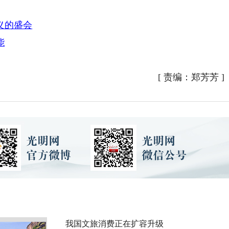
义的盛会
能
[
责编：郑芳芳
]
我国文旅消费正在扩容升级