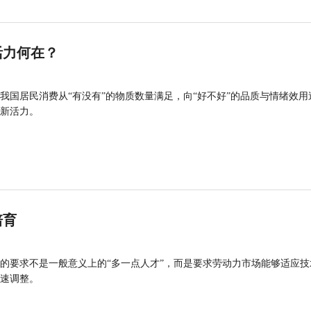
活力何在？
我国居民消费从“有没有”的物质数量满足，向“好不好”的品质与情绪效用
新活力。
培育
的要求不是一般意义上的“多一点人才”，而是要求劳动力市场能够适应技
速调整。