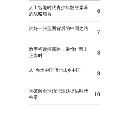
人工智能时代青少年数智素养
6
的战略培育
讲好一张蓝图背后的中国之路
7
数字福建探新路，乘“数”而上
8
正当时
从“乡土中国”到“城乡中国”
9
为破解全球治理难题提供时代
10
答案