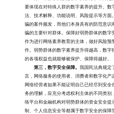
要体现在对特殊人群的数字素养的提升。数
法、技术解释、功能说明、风险提示等方面
骗的案件频发，而他们本身具有的防范意识
骗的主要针对群体。保障好弱势群体的数字
作为进行网络素养教育的主体，做好风险预
作。弱势群体的数字素养提升得越高，数字
的各项权益也就能够被保护、保障得越好。
第三，数字安全保障。
我国民法典规定
言，网络服务的使用者、消费者和数字化产
网络经营者如果不能证明自己已经尽到安全
务的理解，应充分考虑权利主体的不同类别
络平台和金融机构对弱势群体的资金安全提
制、个人信息安全等都属于数字安全的保障