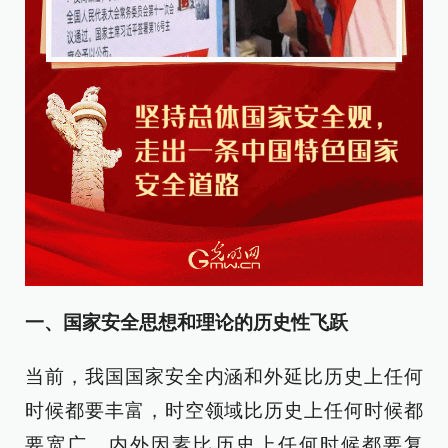
一、国家安全思想和理论的历史性飞跃
当前，我国国家安全内涵和外延比历史上任何
时候都要丰富，时空领域比历史上任何时候都
要宽广，内外因素比历史上任何时候都要复