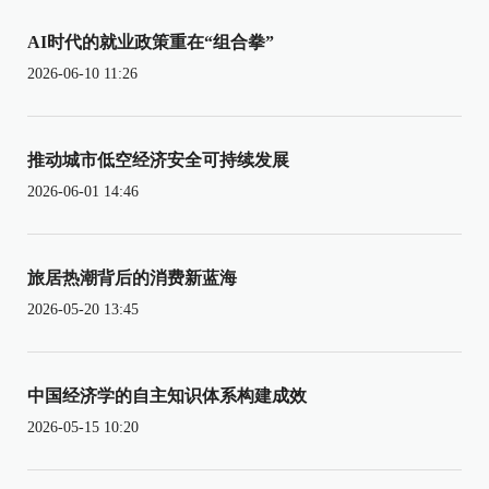
AI时代的就业政策重在“组合拳”
2026-06-10 11:26
推动城市低空经济安全可持续发展
2026-06-01 14:46
旅居热潮背后的消费新蓝海
2026-05-20 13:45
中国经济学的自主知识体系构建成效
2026-05-15 10:20