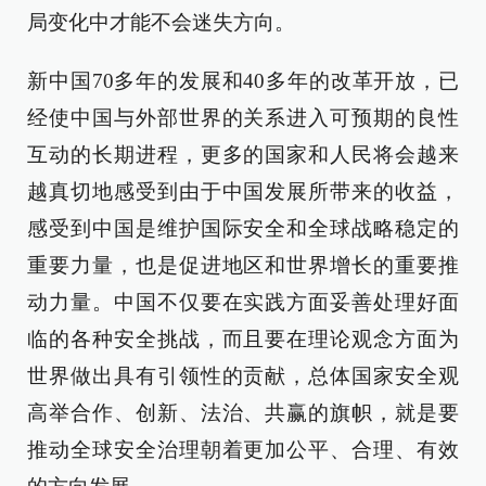
局变化中才能不会迷失方向。
新中国70多年的发展和40多年的改革开放，已
经使中国与外部世界的关系进入可预期的良性
互动的长期进程，更多的国家和人民将会越来
越真切地感受到由于中国发展所带来的收益，
感受到中国是维护国际安全和全球战略稳定的
重要力量，也是促进地区和世界增长的重要推
动力量。中国不仅要在实践方面妥善处理好面
临的各种安全挑战，而且要在理论观念方面为
世界做出具有引领性的贡献，总体国家安全观
高举合作、创新、法治、共赢的旗帜，就是要
推动全球安全治理朝着更加公平、合理、有效