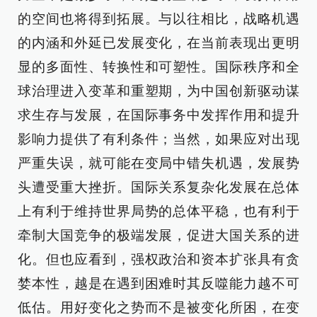
的空间也将得到拓展。与以往相比，战略机遇
的内涵和外延已发展变化，在当前表现出更明
显的多面性、转换性和可塑性。国际秩序和全
球治理进入变革和重塑期，为中国创新驱动谋
求生存与发展，在国际事务中发挥作用和提升
影响力提供了有利条件；当然，如果应对出现
严重失误，就可能在变局中错失机遇，发展势
头遭受重大挫折。国际关系复杂化发展在总体
上有利于维持世界局势的总体平稳，也有利于
牵制大国竞争的极端发展，促进大国关系的进
化。但也应看到，强权政治和资本扩张具有贪
婪本性，越是在遇到困难时其反噬能力越不可
低估。用好变化之势而不是被变化所困，在变