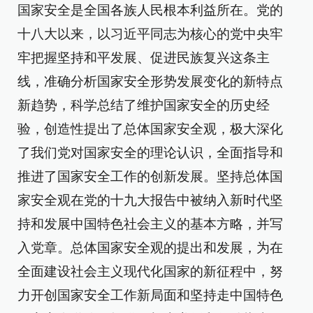
国家安全是全国各族人民根本利益所在。党的
十八大以来，以习近平同志为核心的党中央牢
牢把握坚持和平发展、促进民族复兴这条主
线，准确分析国家安全形势发展变化的新特点
新趋势，科学总结了维护国家安全的历史经
验，创造性提出了总体国家安全观，极大深化
了我们党对国家安全的理论认识，全面指导和
推进了国家安全工作的创新发展。坚持总体国
家安全观在党的十九大报告中被纳入新时代坚
持和发展中国特色社会主义的基本方略，并写
入党章。总体国家安全观的提出和发展，为在
全面建设社会主义现代化国家的新征程中，努
力开创国家安全工作新局面和坚持走中国特色