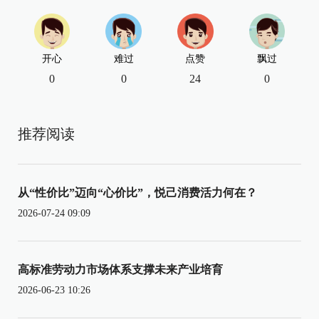
开心
难过
点赞
飘过
0
0
24
0
推荐阅读
从“性价比”迈向“心价比”，悦己消费活力何在？
2026-07-24 09:09
高标准劳动力市场体系支撑未来产业培育
2026-06-23 10:26