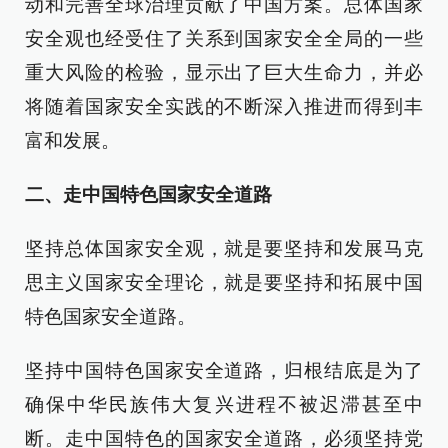
动和完善全球治理贡献了中国方案。总体国家
安全观也经受住了关系到国家安全全局的一些
重大风险的检验，显示出了巨大生命力，并必
将随着国家安全实践的不断深入推进而得到丰
富和发展。
二、走中国特色国家安全道路
坚持总体国家安全观，就是要坚持和发展马克
思主义国家安全理论，就是要坚持和拓展中国
特色国家安全道路。
坚持中国特色国家安全道路，归根结底是为了
确保中华民族伟大复兴进程不被迟滞甚至中
断。走中国特色的国家安全道路，必须坚持党