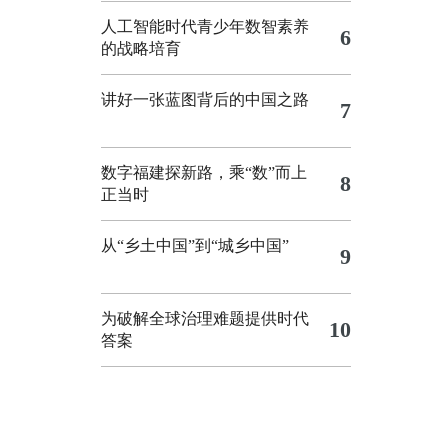
人工智能时代青少年数智素养
6
的战略培育
讲好一张蓝图背后的中国之路
7
数字福建探新路，乘“数”而上
8
正当时
从“乡土中国”到“城乡中国”
9
为破解全球治理难题提供时代
10
答案