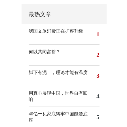
最热文章
我国文旅消费正在扩容升级
1
何以共同富裕？
2
脚下有泥土，理论才能有温度
3
用真心展现中国，世界自有回
4
响
40亿千瓦家底铸牢中国能源底
5
座