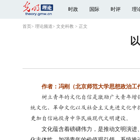
时政
国际
时评
理
首页
>
理论频道
>
文史科教
>
正文
以
作者：冯刚（北京师范大学思想政治工作
树立青年的文化自信是激励广大青年增强
统文化、革命文化以及社会主义先进文化中
更加自信地投身中华民族现代文明建设。
文化蕴含着磅礴伟力，是推动文明演进、
化主体性，加强青年的价值观引领，系统推