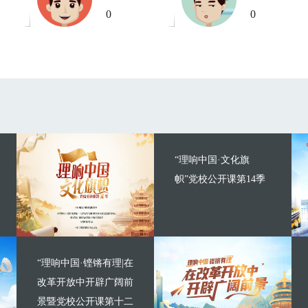
0
0
“理响中国·文化旗
帜”党校公开课第14季
“理响中国·铿锵有理|在
改革开放中开辟广阔前
景暨党校公开课第十二