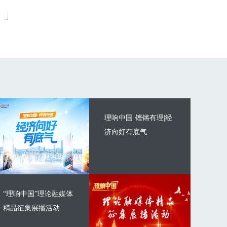
理响中国·铿锵有理|经
济向好有底气
“理响中国”理论融媒体
精品征集展播活动