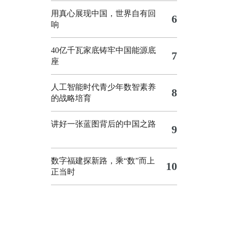
用真心展现中国，世界自有回
6
响
40亿千瓦家底铸牢中国能源底
7
座
人工智能时代青少年数智素养
8
的战略培育
讲好一张蓝图背后的中国之路
9
数字福建探新路，乘“数”而上
10
正当时