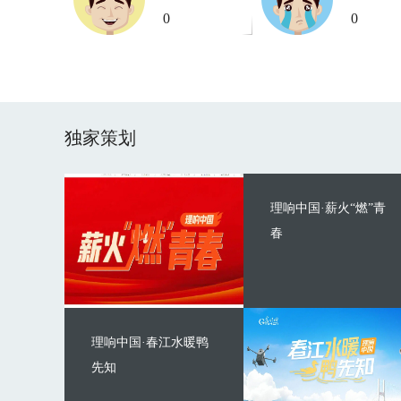
0
0
独家策划
理响中国·薪火“燃”青
春
理响中国·春江水暖鸭
先知