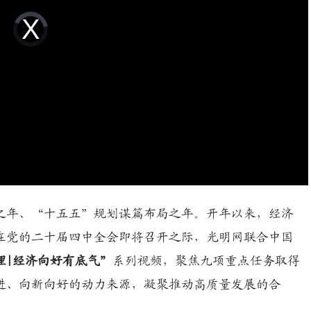
Video
Player
is
loading.
官之年、“十五五”规划谋篇布局之年。开年以来，经济
在党的二十届四中全会即将召开之际，光明网联合中国
理|经济向好有底气”
系列视频，聚焦九项重点任务取得
进、向新向好的动力来源，凝聚推动高质量发展的合