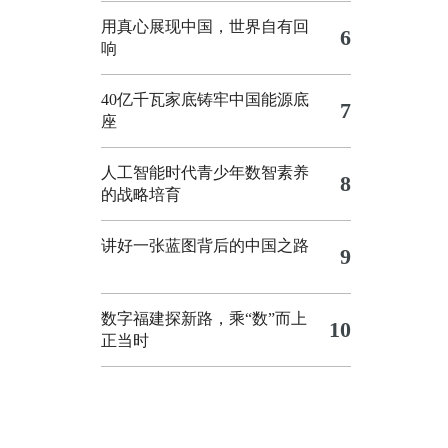
用真心展现中国，世界自有回
6
响
40亿千瓦家底铸牢中国能源底
7
座
人工智能时代青少年数智素养
8
的战略培育
讲好一张蓝图背后的中国之路
9
数字福建探新路，乘“数”而上
10
正当时