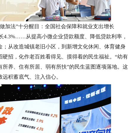
加法”十分醒目：全国社会保障和就业支出增长
增长4.3%……从提高小微企业贷款额度、降低贷款利率，
金；从改造城镇老旧小区，到新增文化休闲、体育健身
招硬招，化作老百姓看得见、摸得着的民生福祉。“幼有
有所养、住有所居、弱有所扶”的民生蓝图逐项落地。这
致远积蓄底气、注入信心。