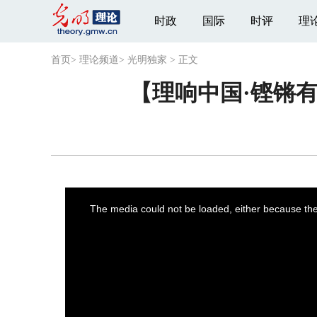
时政
国际
时评
理
首页
>
理论频道
>
光明独家
>
正文
【理响中国·铿锵
This
is
a
The media could not be loaded, either because the 
modal
window.