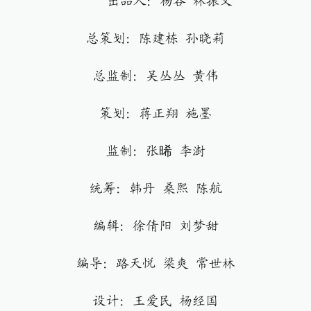
出品人：杨谷 林振义
总策划：陈建栋 孙晓莉
总监制：吴丛丛 黄伟
策划：蒋正翔 施墨
监制：张晞 李澍
统筹：韩丹 桑熙 陈航
编辑：徐倩阳 刘梦甜
编导：路天悦 梁爽 常世林
设计：王爱民 杨经国