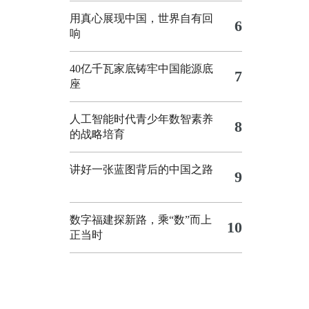
用真心展现中国，世界自有回
6
响
40亿千瓦家底铸牢中国能源底
7
座
人工智能时代青少年数智素养
8
的战略培育
讲好一张蓝图背后的中国之路
9
数字福建探新路，乘“数”而上
10
正当时